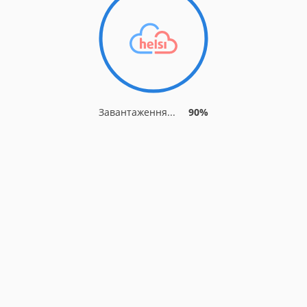
Завантаження...
90%