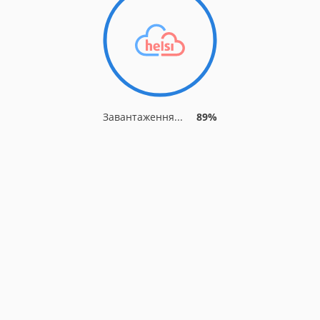
Завантаження...
96%