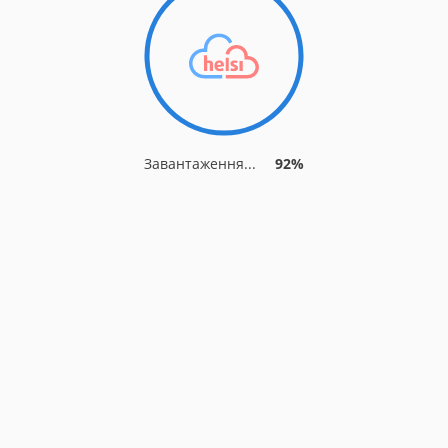
Завантаження...
92%