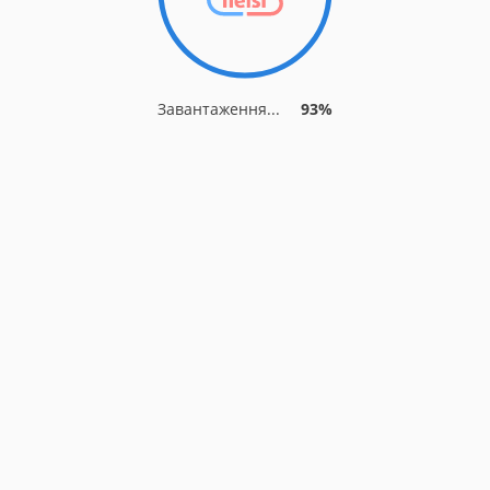
Завантаження...
93%