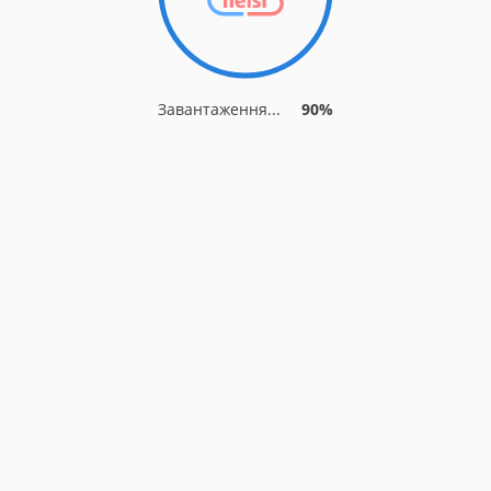
Завантаження...
90%