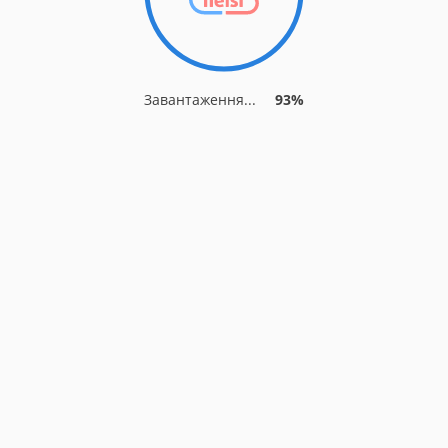
Завантаження...
93%