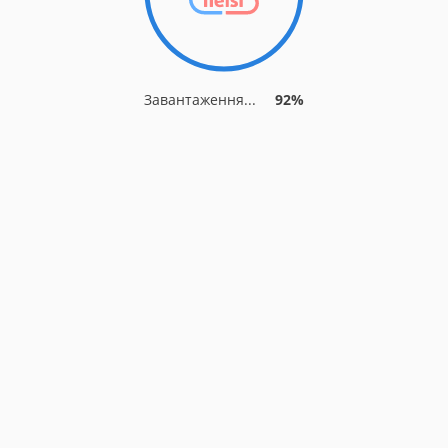
Завантаження...
92%