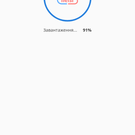
Завантаження...
91%