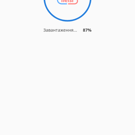
Завантаження...
93%