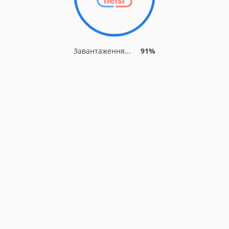
Завантаження...
91%