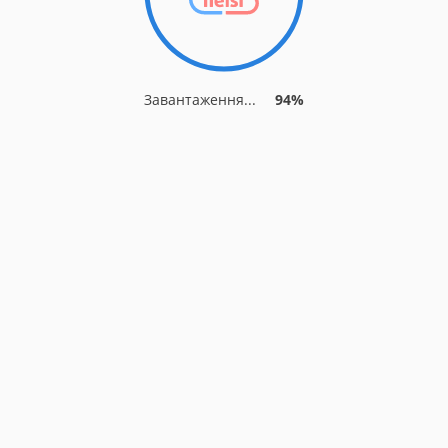
Завантаження...
94%