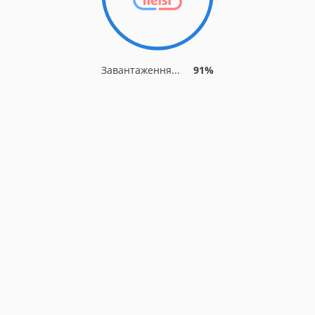
Завантаження...
91%