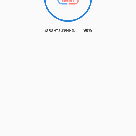
Завантаження...
90%