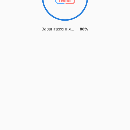
Завантаження...
88%