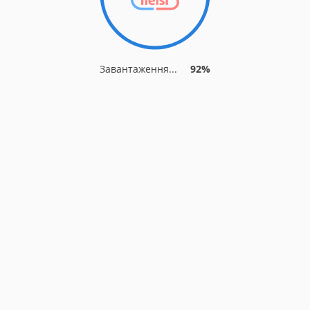
Завантаження...
92%