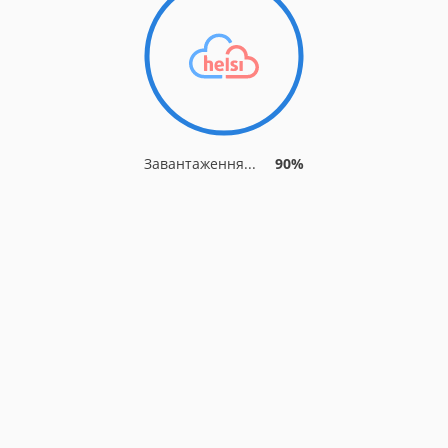
Завантаження...
90%