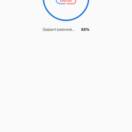
Завантаження...
88%