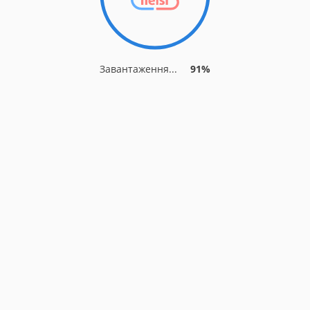
Завантаження...
91%