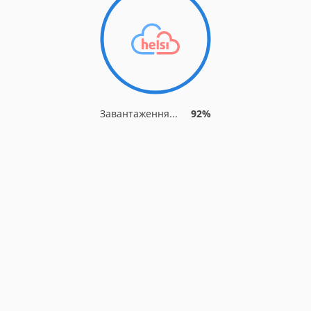
Завантаження...
92%