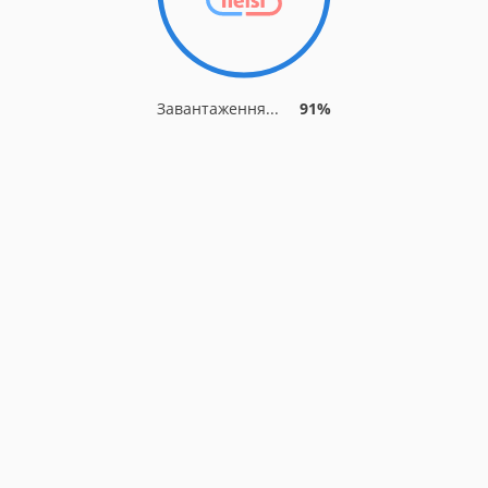
Завантаження...
91%