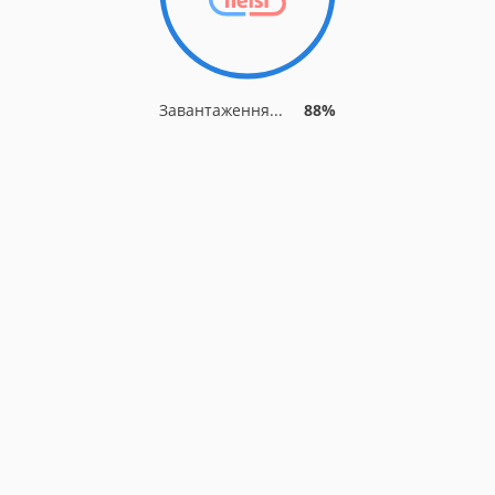
Завантаження...
88%