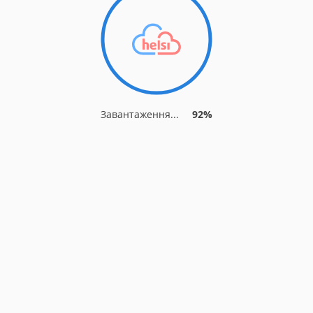
Завантаження...
92%