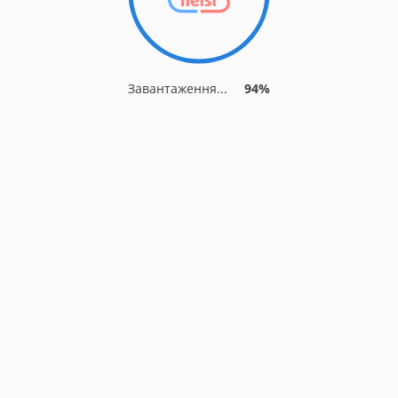
Завантаження...
94%