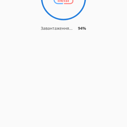
Завантаження...
94%