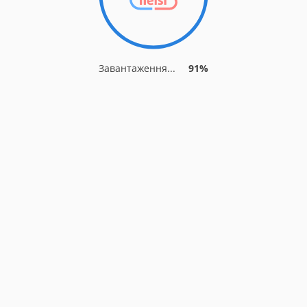
Завантаження...
91%