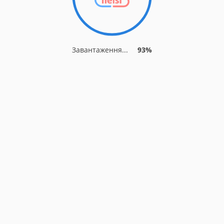
Завантаження...
93%