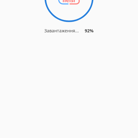
Завантаження...
92%