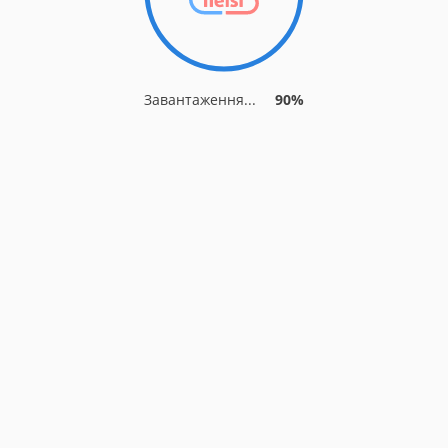
Завантаження...
90%