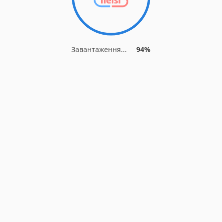
Завантаження...
94%