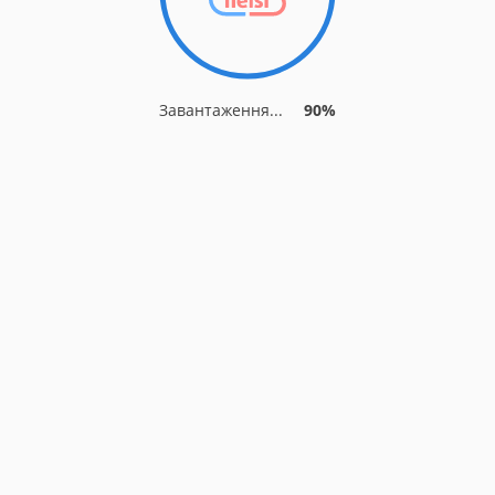
Завантаження...
90%