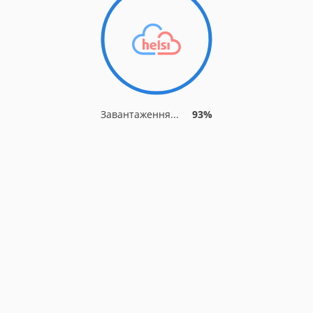
Завантаження...
93%