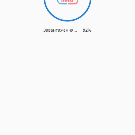
Завантаження...
92%