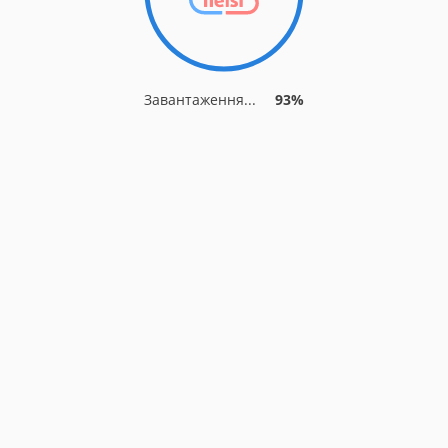
Завантаження...
93%