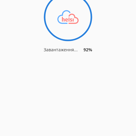
Завантаження...
92%