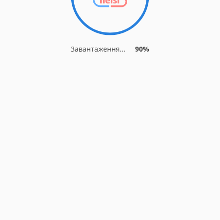
Завантаження...
90%