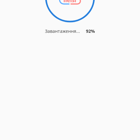
Завантаження...
92%