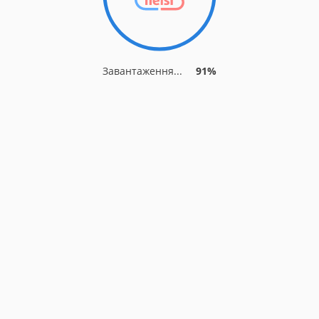
Завантаження...
91%