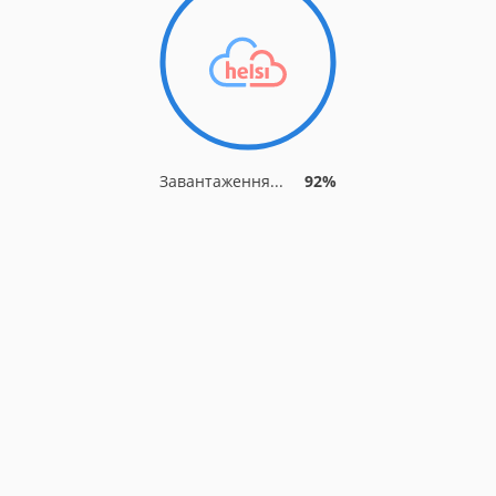
Завантаження...
92%