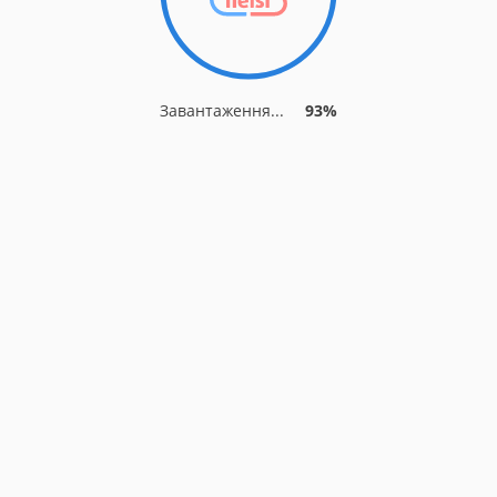
Завантаження...
93%