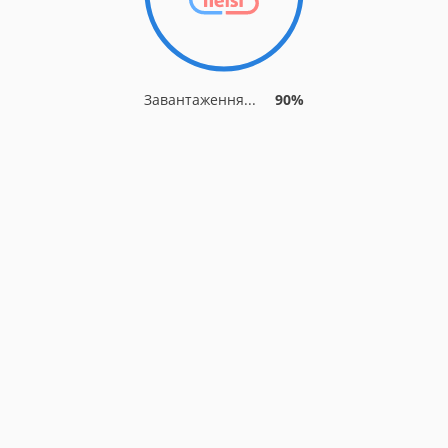
Завантаження...
90%