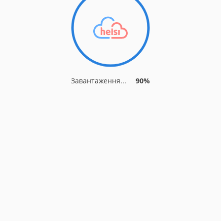
Завантаження...
90%