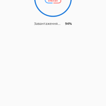
Завантаження...
94%