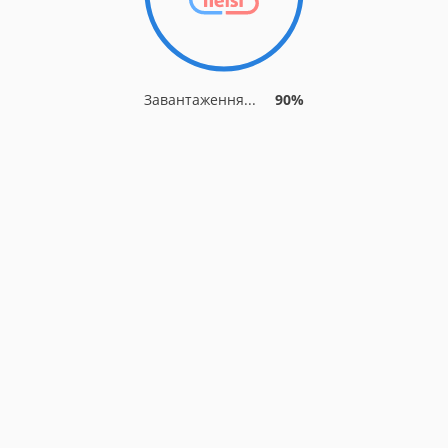
Завантаження...
90%