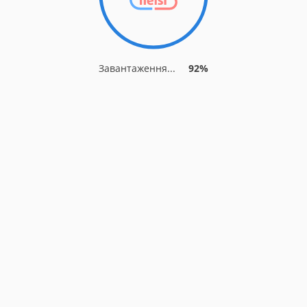
Завантаження...
92%