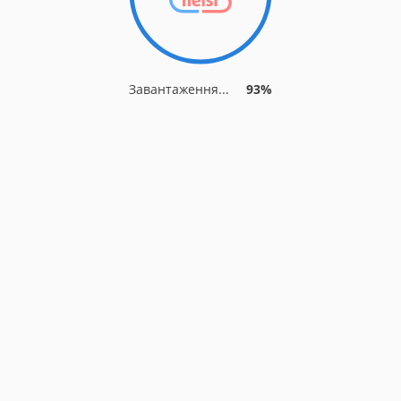
Завантаження...
93%