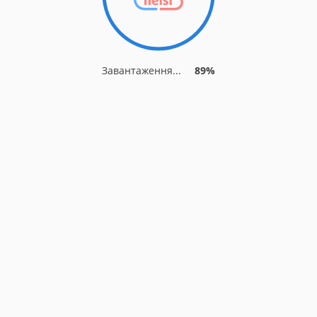
Завантаження...
94%