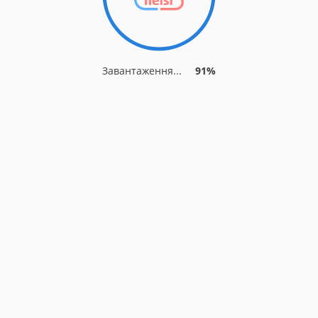
Завантаження...
91%