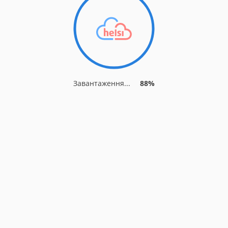
Завантаження...
88%