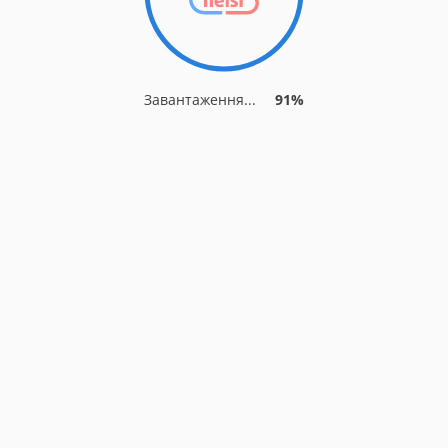
Завантаження...
91%