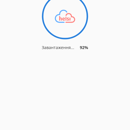
Завантаження...
92%